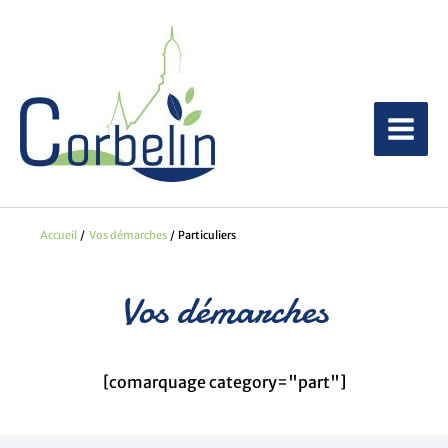
Aller
au
contenu
Accueil
Vos démarches
Particuliers
Vos démarches
[comarquage category="part"]