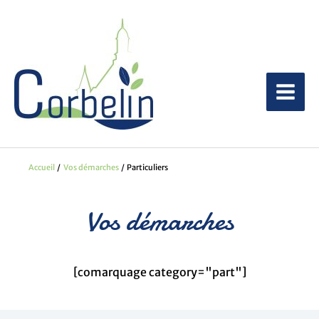
Aller
au
contenu
Accueil
Vos démarches
Particuliers
Vos démarches
[comarquage category="part"]