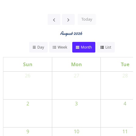
Today
August 2026
Day
Week
Month
List
Sun
Mon
Tue
26
27
28
2
3
4
9
10
11